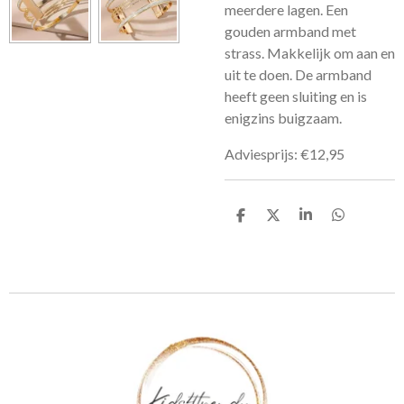
meerdere lagen. Een
gouden armband met
strass. Makkelijk om aan en
uit te doen. De armband
heeft geen sluiting en is
enigzins buigzaam.
Adviesprijs: €12,95
D
D
S
D
e
e
h
e
l
e
a
l
e
l
r
e
n
e
n