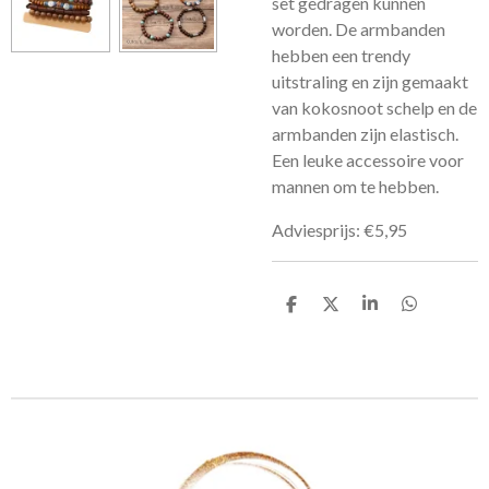
set gedragen kunnen
worden. De armbanden
hebben een trendy
uitstraling en zijn gemaakt
van kokosnoot schelp en de
armbanden zijn elastisch.
Een leuke accessoire voor
mannen om te hebben.
Adviesprijs: €5,95
D
D
S
D
e
e
h
e
l
e
a
l
e
l
r
e
n
e
n