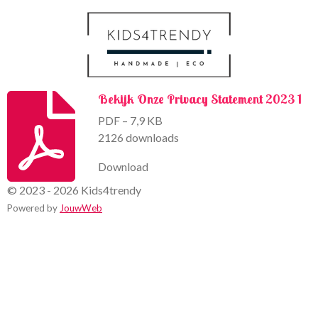
k
a
m
Bekijk Onze Privacy Statement 2023 1
PDF – 7,9 KB
2126 downloads
Download
© 2023 - 2026 Kids4trendy
Powered by
JouwWeb