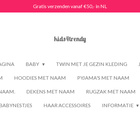
Gratis verzenden vanaf €50,- in NL
kids4trendy
PAGINA
BABY
TWIN MET JE GEZIN KLEDING
M
HOODIES MET NAAM
PYJAMA'S MET NAAM
NAAM.
DEKENS MET NAAM
RUGZAK MET NAAM
BABYNESTJES
HAAR ACCESSOIRES
INFORMATIE