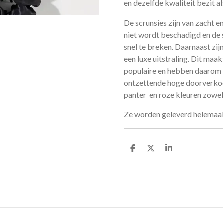
en dezelfde kwaliteit bezit als
De scrunsies zijn van zacht e
niet wordt beschadigd en de 
snel te breken. Daarnaast zij
een luxe uitstraling. Dit maak
populaire en hebben daarom 
ontzettende hoge doorverkoo
panter en roze kleuren zowel
Ze worden geleverd helemaal
D
D
S
e
e
h
l
e
a
e
l
r
n
e