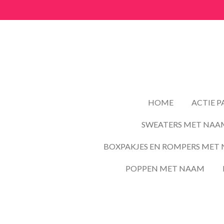
Ga
direct
naar
de
hoofdinhoud
HOME
ACTIE 
SWEATERS MET NAA
BOXPAKJES EN ROMPERS MET 
POPPEN MET NAAM