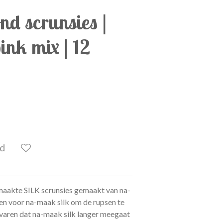
d scrunsies |
nk mix | 12
ld
aakte SILK scrunsies gemaakt van na-
n voor na-maak silk om de rupsen te
aren dat na-maak silk langer meegaat