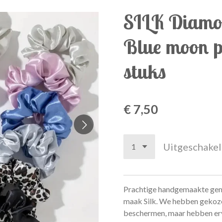
SILK Diamon
Blue moon pi
stuks
€ 7,50
Uitgeschake
Prachtige handgemaakte gem
maak Silk. We hebben gekoze
beschermen, maar hebben erv