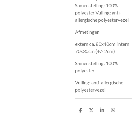
Samenstelling: 100%
polyester Vulling: anti-
allergische polyestervezel
Afmetingen:
extern ca. 80x40cm, intern
70x30cm (+/- 2cm)
Samenstelling: 100%
polyester
Vulling: anti-allergische
polyestervezel
D
D
S
D
e
e
h
e
l
e
a
l
e
l
r
e
n
e
n