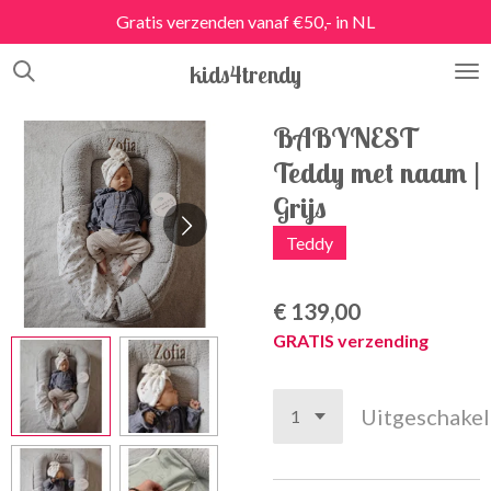
Gratis verzenden vanaf €50,- in NL
Ga
direct
kids4trendy
naar
de
hoofdinhoud
BABYNEST
Teddy met naam |
Grijs
Teddy
€ 139,00
GRATIS verzending
Uitgeschake