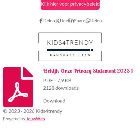
Klik hier voor privacybeleid
e
t
b
a
o
g
Delen
Deel
Share
Delen
o
r
k
a
m
Bekijk Onze Privacy Statement 2023 1
PDF – 7,9 KB
2128 downloads
Download
© 2023 - 2026 Kids4trendy
Powered by
JouwWeb