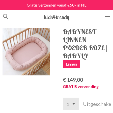
Gratis verzenden vanaf €50,- in NL
Ga
direct
kids4trendy
naar
de
hoofdinhoud
BABYNEST
LINNEN
POEDER ROZE |
BABYLY
Linnen
€ 149,00
GRATIS verzending
Uitgeschake