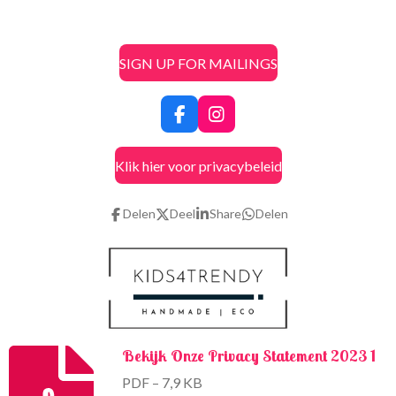
SIGN UP FOR MAILINGS
F
I
a
n
c
s
Klik hier voor privacybeleid
e
t
b
a
o
g
Delen
Deel
Share
Delen
o
r
k
a
m
Bekijk Onze Privacy Statement 2023 1
PDF – 7,9 KB