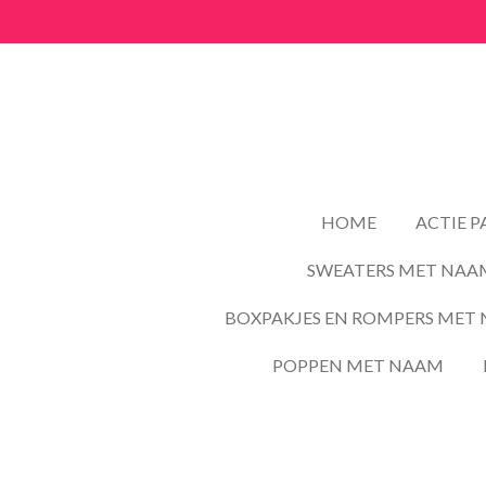
Ga
direct
naar
de
hoofdinhoud
HOME
ACTIE 
SWEATERS MET NAA
BOXPAKJES EN ROMPERS MET 
POPPEN MET NAAM