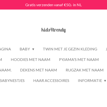
Gratis verzenden vanaf €50,- in NL
kids4trendy
PAGINA
BABY
TWIN MET JE GEZIN KLEDING
M
HOODIES MET NAAM
PYJAMA'S MET NAAM
NAAM.
DEKENS MET NAAM
RUGZAK MET NAAM
BABYNESTJES
HAAR ACCESSOIRES
INFORMATIE