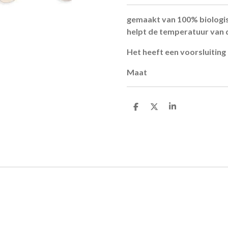
gemaakt van 100% biologis
helpt de temperatuur van d
Het heeft een voorsluitin
Maat
D
D
S
e
e
h
l
e
a
e
l
r
n
e