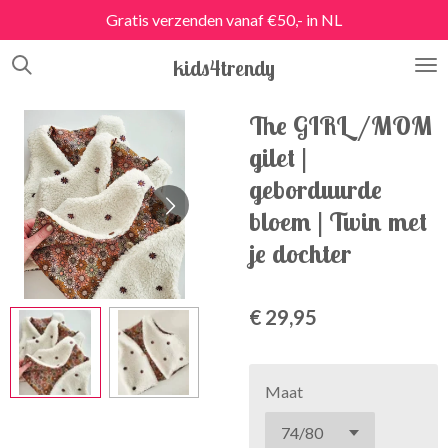
Gratis verzenden vanaf €50,- in NL
Ga
direct
kids4trendy
naar
de
hoofdinhoud
The GIRL/MOM
gilet |
geborduurde
bloem | Twin met
je dochter
€ 29,95
Maat