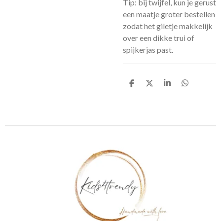
Tip: bij twijfel, kun je gerust
een maatje groter bestellen
zodat het giletje makkelijk
over een dikke trui of
spijkerjas past.
D
D
S
D
e
e
h
e
l
e
a
l
e
l
r
e
n
e
n