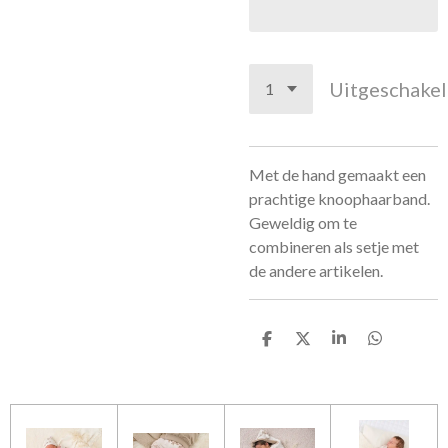
Uitgeschake
Met de hand gemaakt een
prachtige knoophaarband.
Geweldig om te
combineren als setje met
de andere artikelen.
D
D
S
D
e
e
h
e
l
e
a
l
e
l
r
e
n
e
n