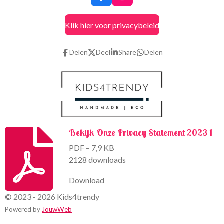
F
I
a
n
c
s
Klik hier voor privacybeleid
e
t
b
a
o
g
Delen
Deel
Share
Delen
o
r
k
a
m
Bekijk Onze Privacy Statement 2023 1
PDF – 7,9 KB
2128 downloads
Download
© 2023 - 2026 Kids4trendy
Powered by
JouwWeb