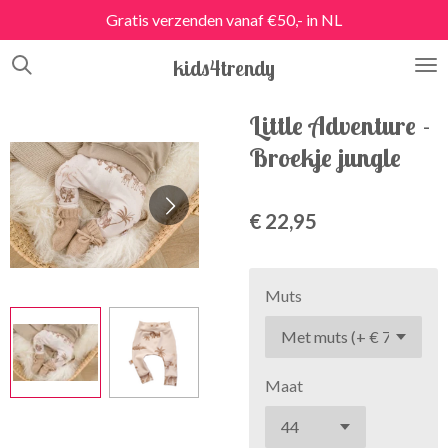
Gratis verzenden vanaf €50,- in NL
Ga
direct
kids4trendy
naar
de
hoofdinhoud
Little Adventure -
Broekje jungle
€ 22,95
Muts
Maat