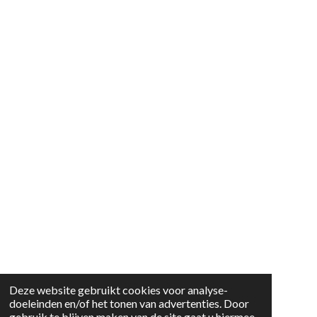
Deze website gebruikt cookies voor analyse-
doeleinden en/of het tonen van advertenties. Door
gebruik te blijven maken van de site gaat u hiermee