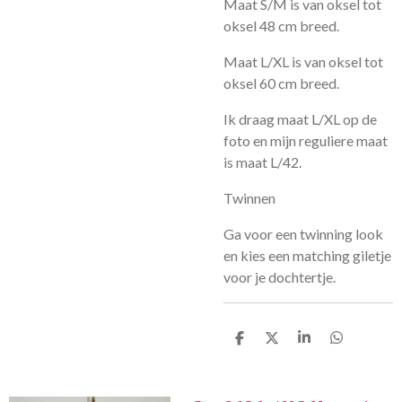
Maat S/M is van oksel tot
oksel 48 cm breed.
Maat L/XL is van oksel tot
oksel 60 cm breed.
Ik draag maat L/XL op de
foto en mijn reguliere maat
is maat L/42.
Twinnen
Ga voor een twinning look
en kies een matching giletje
voor je dochtertje.
D
D
S
D
e
e
h
e
l
e
a
l
e
l
r
e
n
e
n