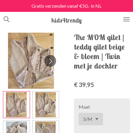
Gratis verzenden vanaf €50,- in NL
Ga
direct
kids4trendy
naar
de
hoofdinhoud
The MOM gilet |
teddy gilet beige
& bloem | Twin
met je dochter
€ 39,95
Maat