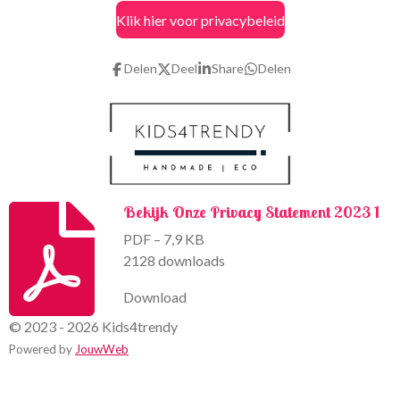
c
s
Klik hier voor privacybeleid
e
t
b
a
o
g
Delen
Deel
Share
Delen
o
r
k
a
m
Bekijk Onze Privacy Statement 2023 1
PDF – 7,9 KB
2128 downloads
Download
© 2023 - 2026 Kids4trendy
Powered by
JouwWeb