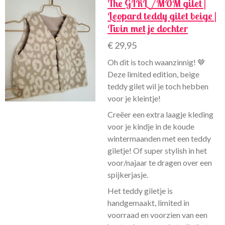
The GIRL/MOM gilet |
Leopard teddy gilet beige |
Twin met je dochter
€ 29,95
Oh dit is toch waanzinnig! 🤎
Deze limited edition, beige
teddy gilet wil je toch hebben
voor je kleintje!
Creëer een extra laagje kleding
voor je kindje in de koude
wintermaanden met een teddy
giletje! Of super stylish in het
voor/najaar te dragen over een
spijkerjasje.
Het teddy giletje is
handgemaakt, limited in
voorraad en voorzien van een