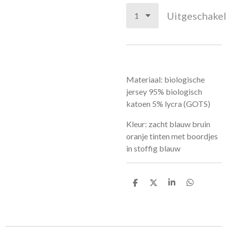
Uitgeschake
Materiaal: biologische
jersey 95% biologisch
katoen 5% lycra (GOTS)
Kleur: zacht blauw bruin
oranje tinten met boordjes
in stoffig blauw
D
D
S
D
e
e
h
e
l
e
a
l
e
l
r
e
n
e
n