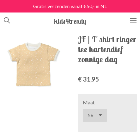
Gratis verzenden vanaf €50,- in NL
Ga
direct
kids4trendy
naar
de
hoofdinhoud
JF | T shirt ringer
tee hartendief
zonnige dag
€ 31,95
Maat