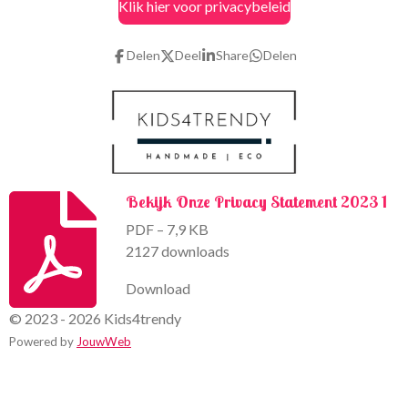
Klik hier voor privacybeleid
e
t
b
a
o
g
Delen
Deel
Share
Delen
o
r
k
a
m
Bekijk Onze Privacy Statement 2023 1
PDF – 7,9 KB
2127 downloads
Download
© 2023 - 2026 Kids4trendy
Powered by
JouwWeb