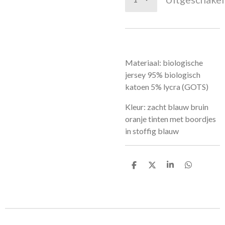
Materiaal: biologische
jersey 95% biologisch
katoen 5% lycra (GOTS)
Kleur: zacht blauw bruin
oranje tinten met boordjes
in stoffig blauw
D
D
S
D
e
e
h
e
l
e
a
l
e
l
r
e
n
e
n