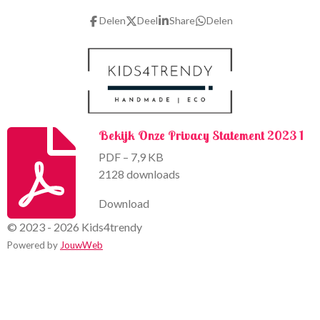
b
a
o
g
Delen
Deel
Share
Delen
o
r
k
a
m
Bekijk Onze Privacy Statement 2023 1
PDF – 7,9 KB
2128 downloads
Download
© 2023 - 2026 Kids4trendy
Powered by
JouwWeb