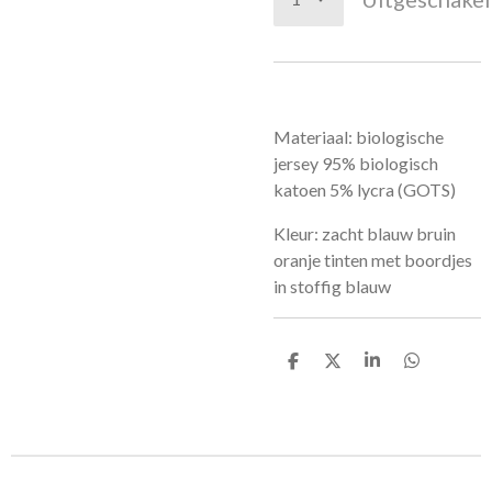
Materiaal: biologische
jersey 95% biologisch
katoen 5% lycra (GOTS)
Kleur: zacht blauw bruin
oranje tinten met boordjes
in stoffig blauw
D
D
S
D
e
e
h
e
l
e
a
l
e
l
r
e
n
e
n