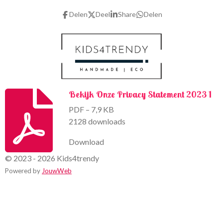
b
a
o
g
Delen
Deel
Share
Delen
o
r
k
a
m
Bekijk Onze Privacy Statement 2023 1
PDF – 7,9 KB
2128 downloads
Download
© 2023 - 2026 Kids4trendy
Powered by
JouwWeb