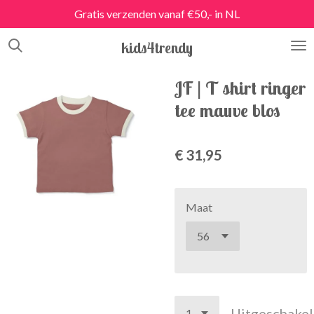
Gratis verzenden vanaf €50,- in NL
Ga
direct
kids4trendy
naar
de
hoofdinhoud
JF | T shirt ringer
tee mauve blos
€ 31,95
Maat
Uitgeschake