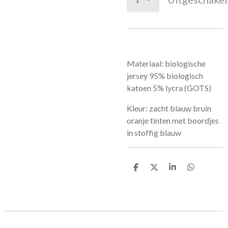
Materiaal: biologische
jersey 95% biologisch
katoen 5% lycra (GOTS)
Kleur: zacht blauw bruin
oranje tinten met boordjes
in stoffig blauw
D
D
S
D
e
e
h
e
l
e
a
l
e
l
r
e
n
e
n