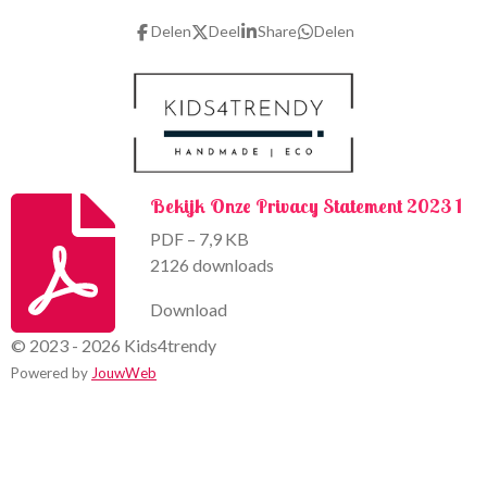
b
a
o
g
Delen
Deel
Share
Delen
o
r
k
a
m
Bekijk Onze Privacy Statement 2023 1
PDF – 7,9 KB
2126 downloads
Download
© 2023 - 2026 Kids4trendy
Powered by
JouwWeb