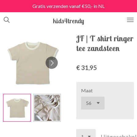
Gratis verzenden vanaf €50,- in NL
Ga
direct
kids4trendy
naar
de
hoofdinhoud
JF | T shirt ringer
tee zandsteen
€ 31,95
Maat
Uitgeschake