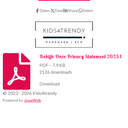
b
a
o
g
Delen
Deel
Share
Delen
o
r
k
a
m
Bekijk Onze Privacy Statement 2023 1
PDF – 7,9 KB
2126 downloads
Download
© 2023 - 2026 Kids4trendy
Powered by
JouwWeb