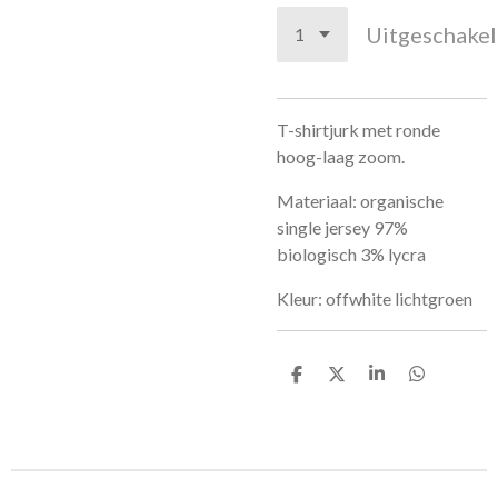
Uitgeschake
T-shirtjurk met ronde
hoog-laag zoom.
Materiaal: organische
single jersey 97%
biologisch 3% lycra
Kleur: offwhite lichtgroen
D
D
S
D
e
e
h
e
l
e
a
l
e
l
r
e
n
e
n