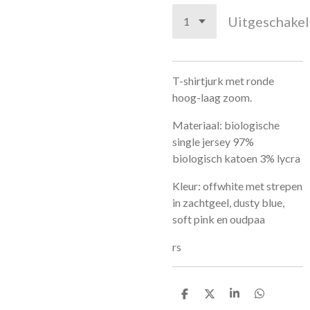
Uitgeschake
T-shirtjurk met ronde
hoog-laag zoom.
Materiaal: biologische
single jersey 97%
biologisch katoen 3% lycra
Kleur: offwhite met strepen
in zachtgeel, dusty blue,
soft pink en oudpaa
rs
D
D
S
D
e
e
h
e