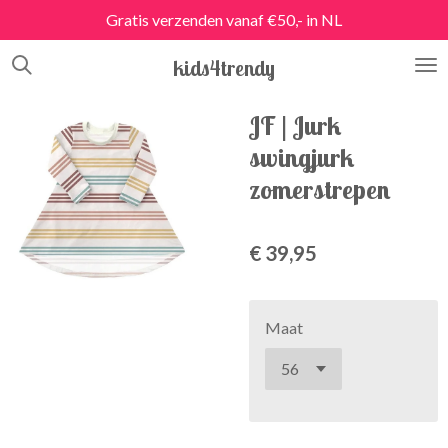
Gratis verzenden vanaf €50,- in NL
Ga
direct
kids4trendy
naar
de
hoofdinhoud
JF | Jurk
swingjurk
zomerstrepen
€ 39,95
Maat