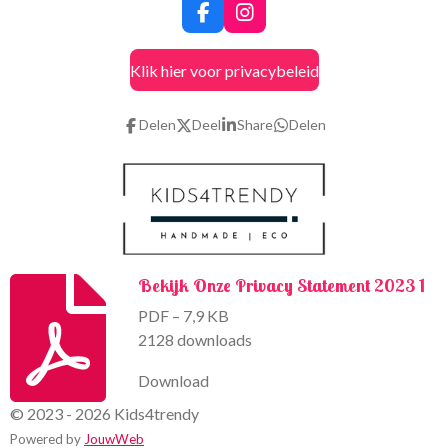
F
I
a
n
c
s
Klik hier voor privacybeleid
e
t
b
a
o
g
Delen
Deel
Share
Delen
o
r
k
a
m
Bekijk Onze Privacy Statement 2023 1
PDF – 7,9 KB
2128 downloads
Download
© 2023 - 2026 Kids4trendy
Powered by
JouwWeb