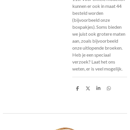
kunnen er ook in maat 44
besteld worden
(bijvoorbeeld onze
boxpakjes). Soms bieden
we juist ook grotere maten
aan, zoals bijvoorbeeld
onze uitlopende broeken.
Heb je een speciaal
verzoek? Laat het ons
weten, er is veel mogelijk.
D
D
S
D
e
e
h
e
l
e
a
l
e
l
r
e
n
e
n