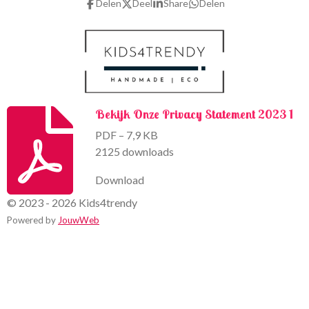
Delen
Deel
Share
Delen
o
r
k
a
m
Bekijk Onze Privacy Statement 2023 1
PDF – 7,9 KB
2125 downloads
Download
© 2023 - 2026 Kids4trendy
Powered by
JouwWeb