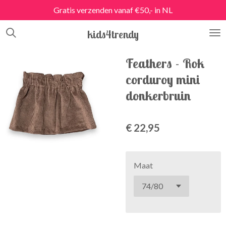
Gratis verzenden vanaf €50,- in NL
Ga
direct
kids4trendy
naar
de
hoofdinhoud
Feathers - Rok
corduroy mini
donkerbruin
€ 22,95
Maat