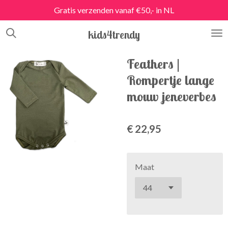
Gratis verzenden vanaf €50,- in NL
Ga
direct
kids4trendy
naar
de
hoofdinhoud
Feathers |
Rompertje lange
mouw jeneverbes
€ 22,95
Maat