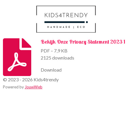
k
a
m
Bekijk Onze Privacy Statement 2023 1
PDF – 7,9 KB
2125 downloads
Download
© 2023 - 2026 Kids4trendy
Powered by
JouwWeb