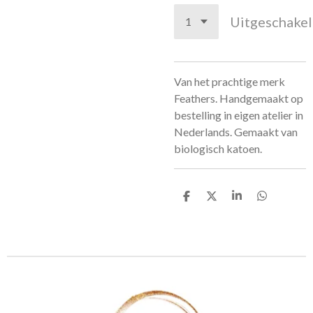
Uitgeschake
Van het prachtige merk
Feathers. Handgemaakt op
bestelling in eigen atelier in
Nederlands. Gemaakt van
biologisch katoen.
D
D
S
D
e
e
h
e
l
e
a
l
e
l
r
e
n
e
n