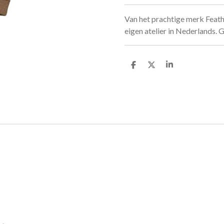
Van het prachtige merk Feath
eigen atelier in Nederlands.
D
D
S
e
e
h
l
e
a
e
l
r
n
e