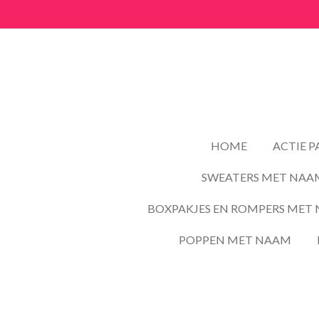
Ga
direct
naar
de
hoofdinhoud
HOME
ACTIE 
SWEATERS MET NAA
BOXPAKJES EN ROMPERS MET 
POPPEN MET NAAM