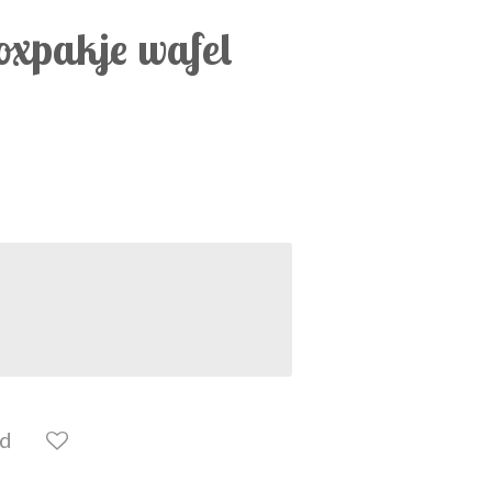
oxpakje wafel
ld