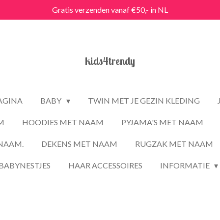
Gratis verzenden vanaf €50,- in NL
kids4trendy
PAGINA
BABY
TWIN MET JE GEZIN KLEDING
M
HOODIES MET NAAM
PYJAMA'S MET NAAM
NAAM.
DEKENS MET NAAM
RUGZAK MET NAAM
BABYNESTJES
HAAR ACCESSOIRES
INFORMATIE