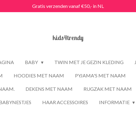
Gratis verzenden vanaf €50,- in NL
kids4trendy
PAGINA
BABY
TWIN MET JE GEZIN KLEDING
M
HOODIES MET NAAM
PYJAMA'S MET NAAM
NAAM.
DEKENS MET NAAM
RUGZAK MET NAAM
BABYNESTJES
HAAR ACCESSOIRES
INFORMATIE