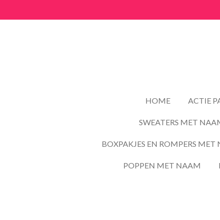
Ga
direct
naar
de
hoofdinhoud
HOME
ACTIE 
SWEATERS MET NAA
BOXPAKJES EN ROMPERS MET 
POPPEN MET NAAM