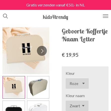
Gratis verzenden vanaf €50,- in NL
Ga
direct
kids4trendy
naar
de
hoofdinhoud
Geboorte Koffertje
Naam Letter
€ 19,95
Kleur
Kleur naam