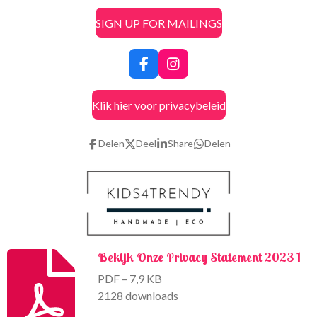
SIGN UP FOR MAILINGS
F
I
a
n
c
s
Klik hier voor privacybeleid
e
t
b
a
o
g
Delen
Deel
Share
Delen
o
r
k
a
m
Bekijk Onze Privacy Statement 2023 1
PDF – 7,9 KB
2128 downloads