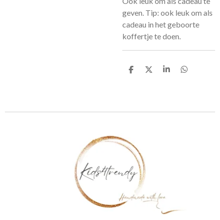
Ook leuk om als cadeau te
geven. Tip: ook leuk om als
cadeau in het geboorte
koffertje te doen.
D
D
S
D
e
e
h
e
l
e
a
l
e
l
r
e
n
e
n