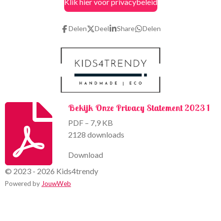
Klik hier voor privacybeleid
e
t
b
a
o
g
Delen
Deel
Share
Delen
o
r
k
a
m
Bekijk Onze Privacy Statement 2023 1
PDF – 7,9 KB
2128 downloads
Download
© 2023 - 2026 Kids4trendy
Powered by
JouwWeb