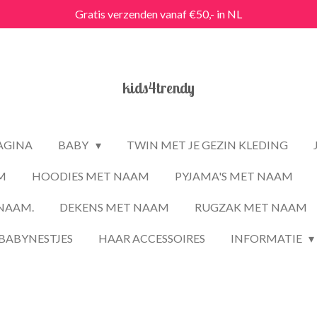
Gratis verzenden vanaf €50,- in NL
kids4trendy
PAGINA
BABY
TWIN MET JE GEZIN KLEDING
M
HOODIES MET NAAM
PYJAMA'S MET NAAM
NAAM.
DEKENS MET NAAM
RUGZAK MET NAAM
BABYNESTJES
HAAR ACCESSOIRES
INFORMATIE