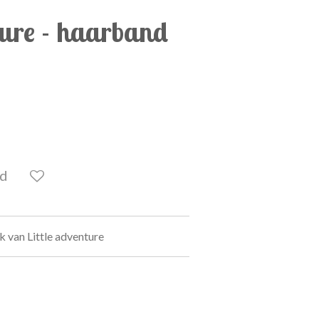
ture - haarband
ld
 van Little adventure