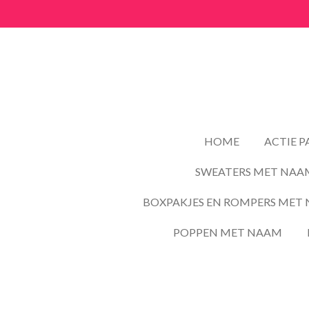
Ga
direct
naar
de
hoofdinhoud
HOME
ACTIE 
SWEATERS MET NAA
BOXPAKJES EN ROMPERS MET 
POPPEN MET NAAM