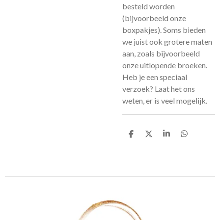
besteld worden
(bijvoorbeeld onze
boxpakjes). Soms bieden
we juist ook grotere maten
aan, zoals bijvoorbeeld
onze uitlopende broeken.
Heb je een speciaal
verzoek? Laat het ons
weten, er is veel mogelijk.
D
D
S
D
e
e
h
e
l
e
a
l
e
l
r
e
n
e
n