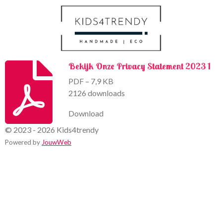
k
a
m
Bekijk Onze Privacy Statement 2023 1
PDF – 7,9 KB
2126 downloads
Download
© 2023 - 2026 Kids4trendy
Powered by
JouwWeb