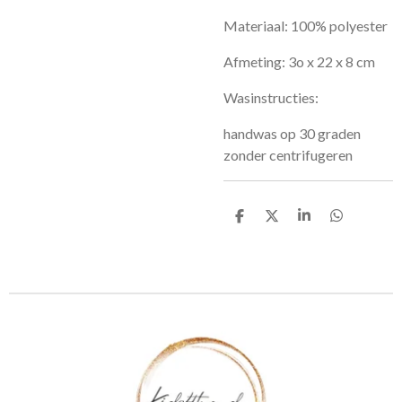
Materiaal: 100% polyester
Afmeting: 3o x 22 x 8 cm
Wasinstructies:
handwas op 30 graden
zonder centrifugeren
D
D
S
D
e
e
h
e
l
e
a
l
e
l
r
e
n
e
n