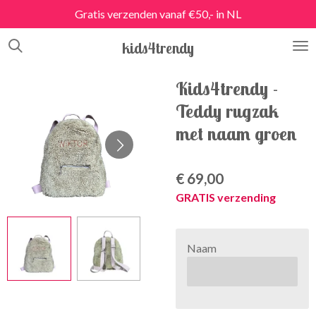
Gratis verzenden vanaf €50,- in NL
Ga
direct
kids4trendy
naar
de
hoofdinhoud
Kids4trendy -
Teddy rugzak
met naam groen
€ 69,00
GRATIS verzending
Naam