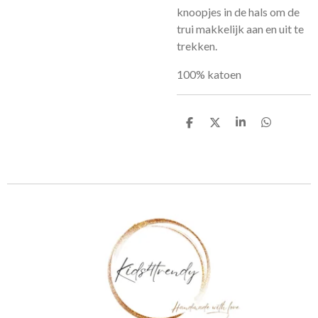
knoopjes in de hals om de
trui makkelijk aan en uit te
trekken.
100% katoen
D
D
S
D
e
e
h
e
l
e
a
l
e
l
r
e
n
e
n