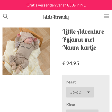
Gratis verzenden vanaf €50,- in NL
Ga
direct
kids4trendy
naar
de
hoofdinhoud
Little Adventure -
Pyjama met
Naam hartje
€ 24,95
Maat
Kleur