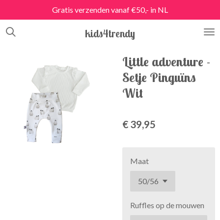
Gratis verzenden vanaf €50,- in NL
Ga
direct
kids4trendy
naar
de
hoofdinhoud
Little adventure -
Setje Pinguïns
Wit
€ 39,95
Maat
Ruffles op de mouwen