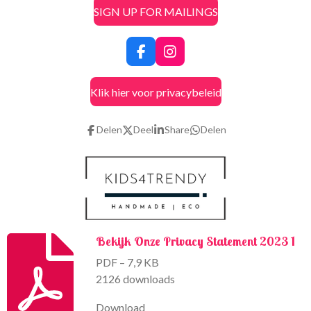
SIGN UP FOR MAILINGS
F
I
a
n
c
s
Klik hier voor privacybeleid
e
t
b
a
o
g
Delen
Deel
Share
Delen
o
r
k
a
m
Bekijk Onze Privacy Statement 2023 1
PDF – 7,9 KB
2126 downloads
Download