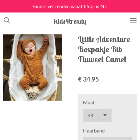
Gratis verzenden vanaf €50,- in NL
Ga
direct
kids4trendy
naar
de
hoofdinhoud
Little Adventure
Boxpakje Rib
Fluweel Camel
€ 34,95
Maat
Haarband