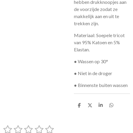
hebben drukknoopjes aan
de voorzijde zodat ze
makkelijk aan en uit te
trekken zijn.
Materiaal: Soepele tricot
van 95% Katoen en 5%
Elastan.
● Wassen op 30°
● Niet in de droger
● Binnenste buiten wassen
D
D
S
D
e
e
h
e
l
e
a
l
e
l
r
e
1
2
3
4
5
n
e
n
S
R
t