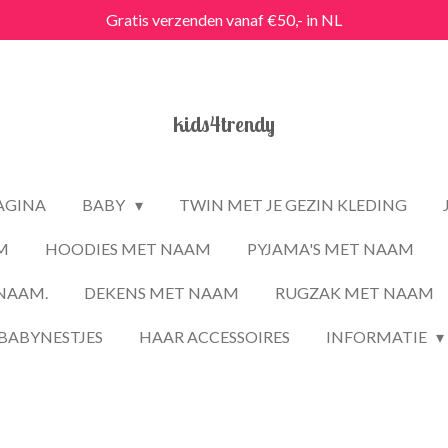
Gratis verzenden vanaf €50,- in NL
kids4trendy
PAGINA
BABY
TWIN MET JE GEZIN KLEDING
M
HOODIES MET NAAM
PYJAMA'S MET NAAM
NAAM.
DEKENS MET NAAM
RUGZAK MET NAAM
BABYNESTJES
HAAR ACCESSOIRES
INFORMATIE