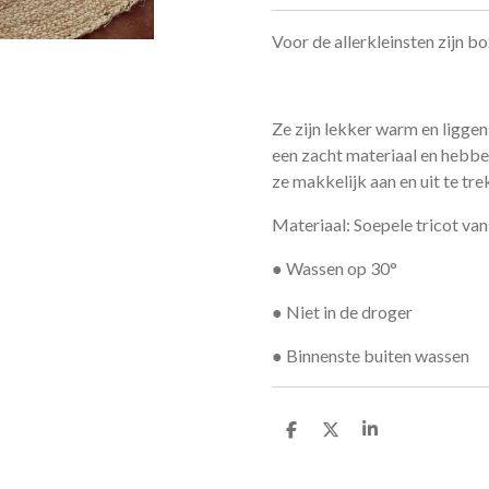
Voor de allerkleinsten zijn bo
Ze zijn lekker warm en liggen 
een zacht materiaal en hebb
ze makkelijk aan en uit te tre
Materiaal: Soepele tricot va
● Wassen op 30°
● Niet in de droger
● Binnenste buiten wassen
D
D
S
e
e
h
l
e
a
e
l
r