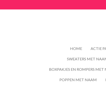
Ga
direct
naar
de
hoofdinhoud
HOME
ACTIE 
SWEATERS MET NAA
BOXPAKJES EN ROMPERS MET 
POPPEN MET NAAM