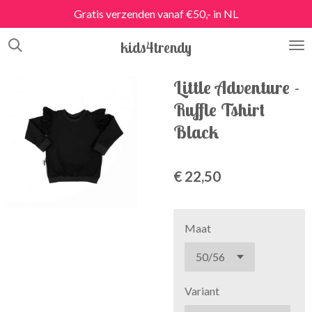
Gratis verzenden vanaf €50,- in NL
Ga
direct
kids4trendy
naar
de
hoofdinhoud
Little Adventure -
Ruffle Tshirt
Black
€ 22,50
Maat
Variant