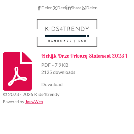
o
g
Delen
Deel
Share
Delen
o
r
k
a
m
Bekijk Onze Privacy Statement 2023 1
PDF – 7,9 KB
2125 downloads
Download
© 2023 - 2026 Kids4trendy
Powered by
JouwWeb