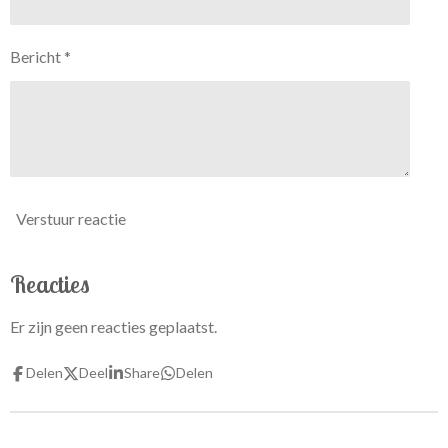
r
e
Bericht *
n
Verstuur reactie
Reacties
Er zijn geen reacties geplaatst.
Delen
Deel
Share
Delen