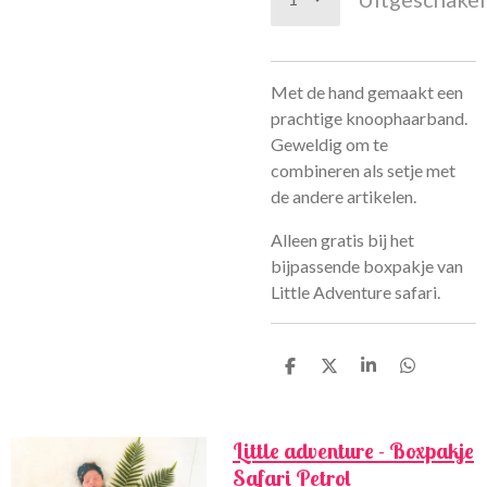
Met de hand gemaakt een
prachtige knoophaarband.
Geweldig om te
combineren als setje met
de andere artikelen.
Alleen gratis bij het
bijpassende boxpakje van
Little Adventure safari.
D
D
S
D
e
e
h
e
l
e
a
l
e
l
r
e
n
e
n
Little adventure - Boxpakje
Safari Petrol