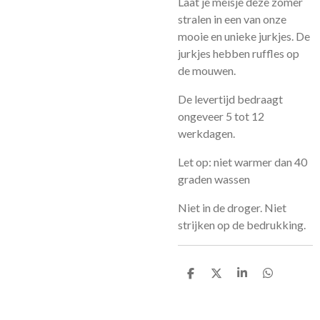
Laat je meisje deze zomer
stralen in een van onze
mooie en unieke jurkjes. De
jurkjes hebben ruffles op
de mouwen.
De levertijd bedraagt
ongeveer 5 tot 12
werkdagen.
Let op: niet warmer dan 40
graden wassen
Niet in de droger. Niet
strijken op de bedrukking.
D
D
S
D
e
e
h
e
l
e
a
l
e
l
r
e