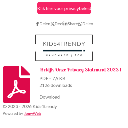
c
s
Klik hier voor privacybeleid
e
t
b
a
o
g
Delen
Deel
Share
Delen
o
r
k
a
m
Bekijk Onze Privacy Statement 2023 1
PDF – 7,9 KB
2126 downloads
Download
© 2023 - 2026 Kids4trendy
Powered by
JouwWeb