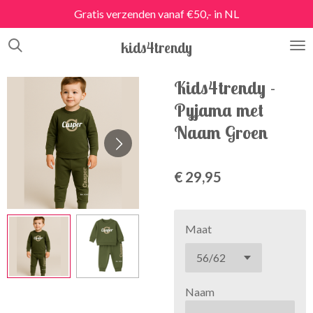
Gratis verzenden vanaf €50,- in NL
Ga
direct
kids4trendy
naar
de
hoofdinhoud
Kids4trendy -
Pyjama met
Naam Groen
€ 29,95
Maat
Naam