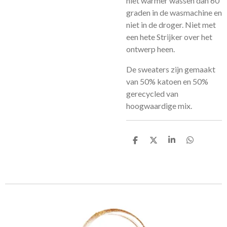
niet warmer wassen dan 60
graden in de wasmachine en
niet in de droger. Niet met
een hete Strijker over het
ontwerp heen.
De sweaters zijn gemaakt
van 50% katoen en 50%
gerecycled van
hoogwaardige mix.
D
D
S
D
e
e
h
e
l
e
a
l
e
l
r
e
n
e
n