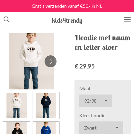
Gratis verzenden vanaf €50,- in NL
Ga
direct
kids4trendy
naar
de
hoofdinhoud
Hoodie met naam
en letter stoer
€ 29,95
Maat
Kleur hoodie