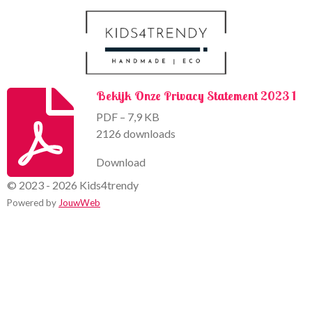
k
a
m
Bekijk Onze Privacy Statement 2023 1
PDF – 7,9 KB
2126 downloads
Download
© 2023 - 2026 Kids4trendy
Powered by
JouwWeb