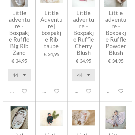
Little
Little
Little
Little
adventu
Adventu
adventu
adventu
re -
re|
re -
re -
Boxpakj
boxpakj
Boxpakj
Boxpakj
e Ruffle
e Rib
e Ruffle
e Ruffle
Big Rib
taupe
Cherry
Powder
Zand
Blush
Blush
€ 34,95
€ 34,95
€ 34,95
€ 34,95
Uitgeschakeld
Uitgeschakeld
Uitgeschakeld
Uitgeschakel