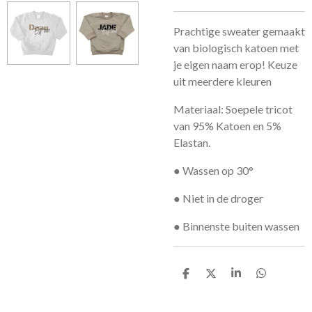
Prachtige sweater gemaakt
van biologisch katoen met
je eigen naam erop! Keuze
uit meerdere kleuren
Materiaal: Soepele tricot
van 95% Katoen en 5%
Elastan.
● Wassen op 30°
● Niet in de droger
● Binnenste buiten wassen
D
D
S
D
e
e
h
e
l
e
a
l
e
l
r
e