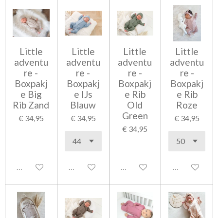
Little
Little
Little
Little
adventu
adventu
adventu
adventu
re -
re -
re -
re -
Boxpakj
Boxpakj
Boxpakj
Boxpakj
e Big
e IJs
e Rib
e Rib
Rib Zand
Blauw
Old
Roze
Green
€ 34,95
€ 34,95
€ 34,95
€ 34,95
Uitgeschakeld
Uitgeschakeld
Uitgeschakeld
Uitgeschakel