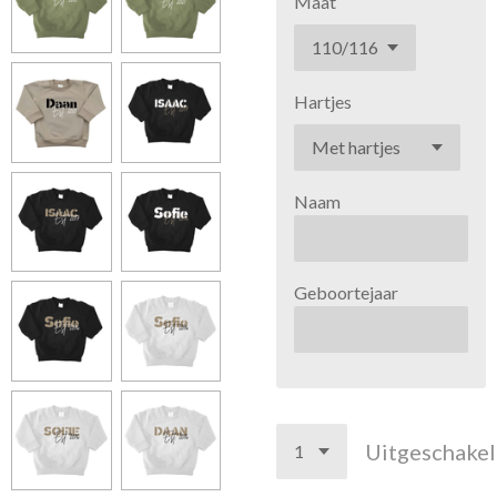
Maat
Hartjes
Naam
Geboortejaar
Uitgeschake