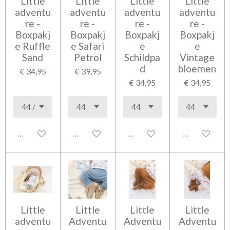
Little
Little
Little
Little
adventu
adventu
adventu
adventu
re -
re -
re -
re -
Boxpakj
Boxpakj
Boxpakj
Boxpakj
e Ruffle
e Safari
e
e
Sand
Petrol
Schildpa
Vintage
d
bloemen
€ 34,95
€ 39,95
€ 34,95
€ 34,95
Uitgeschakeld
Uitgeschakeld
Uitgeschakeld
Uitgeschakel
Little
Little
Little
Little
adventu
Adventu
Adventu
Adventu