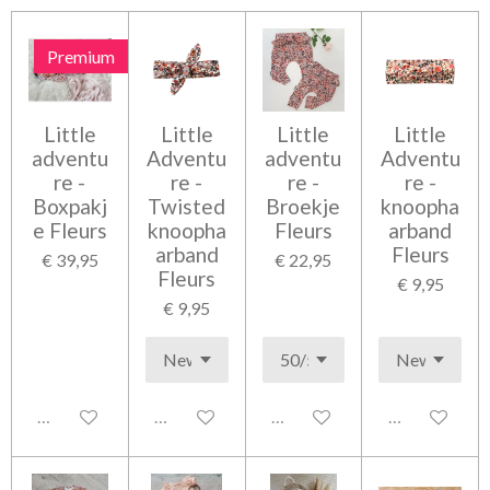
n
e
n
Premium
Little
Little
Little
Little
adventu
Adventu
adventu
Adventu
re -
re -
re -
re -
Boxpakj
Twisted
Broekje
knoopha
e Fleurs
knoopha
Fleurs
arband
arband
Fleurs
€ 39,95
€ 22,95
Fleurs
€ 9,95
€ 9,95
Uitgeschakeld
Uitgeschakeld
Uitgeschakeld
Uitgeschakel