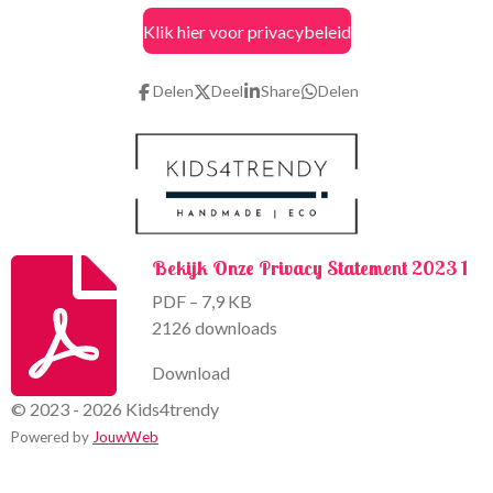
c
s
Klik hier voor privacybeleid
e
t
b
a
o
g
Delen
Deel
Share
Delen
o
r
k
a
m
Bekijk Onze Privacy Statement 2023 1
PDF – 7,9 KB
2126 downloads
Download
© 2023 - 2026 Kids4trendy
Powered by
JouwWeb