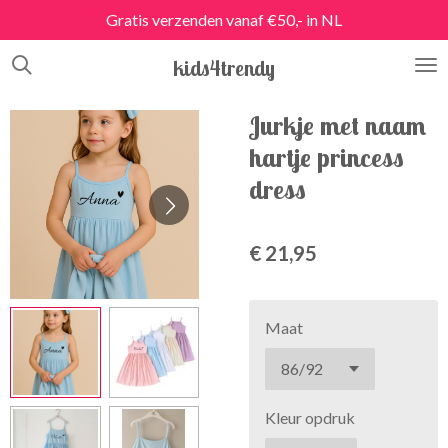
Gratis verzenden vanaf €50,- in NL
Ga
direct
kids4trendy
naar
de
hoofdinhoud
Jurkje met naam
hartje princess
dress
€ 21,95
Maat
Kleur opdruk