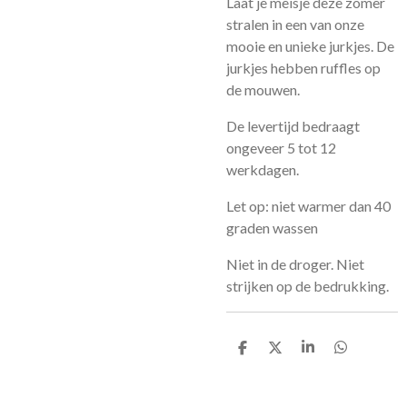
Laat je meisje deze zomer
stralen in een van onze
mooie en unieke jurkjes. De
jurkjes hebben ruffles op
de mouwen.
De levertijd bedraagt
ongeveer 5 tot 12
werkdagen.
Let op: niet warmer dan 40
graden wassen
Niet in de droger. Niet
strijken op de bedrukking.
D
D
S
D
e
e
h
e
l
e
a
l
e
l
r
e