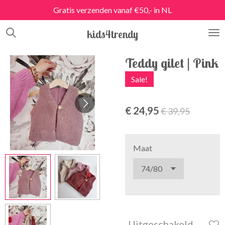
Gratis verzenden vanaf €50,- in NL
Ga
direct
kids4trendy
naar
de
hoofdinhoud
Teddy gilet | Pink
Sale!
€ 24,95
€ 39,95
Maat
Uitgeschakeld