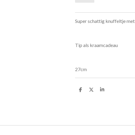
Super schattig knuffeltje met
Tip als kraamcadeau
27cm
D
D
S
e
e
h
l
e
a
e
l
r
n
e