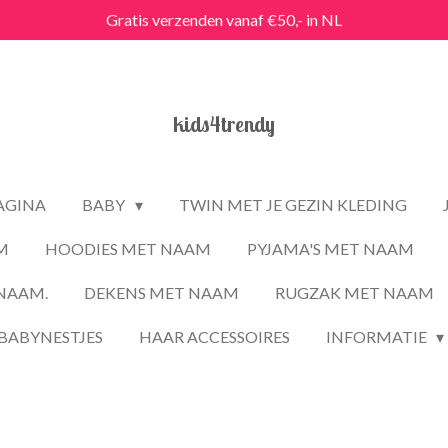
Gratis verzenden vanaf €50,- in NL
kids4trendy
PAGINA
BABY
TWIN MET JE GEZIN KLEDING
M
HOODIES MET NAAM
PYJAMA'S MET NAAM
NAAM.
DEKENS MET NAAM
RUGZAK MET NAAM
BABYNESTJES
HAAR ACCESSOIRES
INFORMATIE