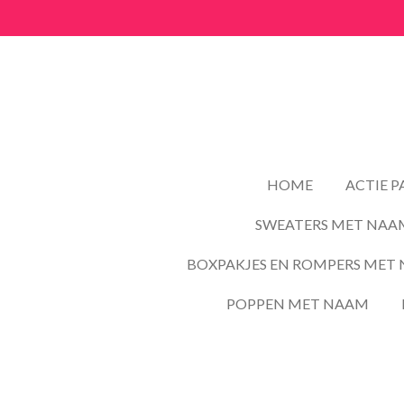
Ga
direct
naar
de
hoofdinhoud
HOME
ACTIE 
SWEATERS MET NAA
BOXPAKJES EN ROMPERS MET 
POPPEN MET NAAM