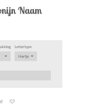
Konijn Naam
rukking
Lettertype
ld