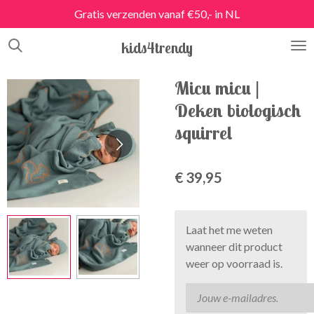
Gratis verzenden vanaf €50,- in NL
Ga
direct
kids4trendy
naar
de
hoofdinhoud
Micu micu |
Deken biologisch
squirrel
€ 39,95
Laat het me weten
wanneer dit product
weer op voorraad is.