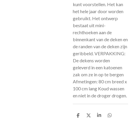
kunt voorstellen. Het kan
het hele jaar door worden
gebruikt. Het ontwerp
bestaat uit mini-
rechthoeken aan de
binnenkant van de deken en
de randen van de deken zijn
geribbeld. VERPAKKING:
De dekens worden
geleverd in een katoenen
zak om ze in op te bergen
Afmetingen: 80 cm breed x
100 cm lang Koud wassen
en niet in de droger drogen.
D
D
S
D
e
e
h
e
l
e
a
l