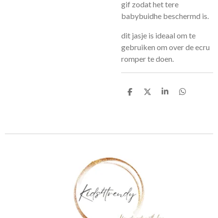
gif zodat het tere
babybuidhe beschermd is.
dit jasje is ideaal om te
gebruiken om over de ecru
romper te doen.
D
D
S
D
e
e
h
e
l
e
a
l
e
l
r
e
n
e
n