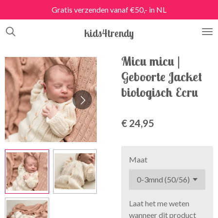
Gratis verzenden vanaf €50,- in NL
Ga
direct
kids4trendy
naar
de
hoofdinhoud
Micu micu |
Geboorte Jacket
biologisch Ecru
€ 24,95
Maat
Laat het me weten
wanneer dit product