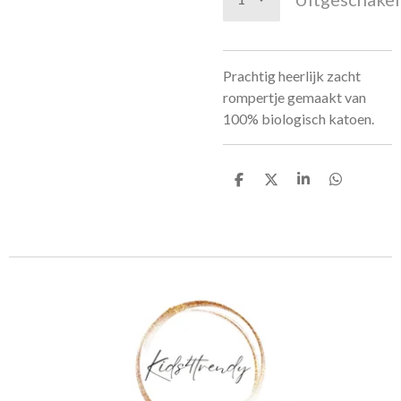
Prachtig heerlijk zacht
rompertje gemaakt van
100% biologisch katoen.
D
D
S
D
e
e
h
e
l
e
a
l
e
l
r
e
n
e
n