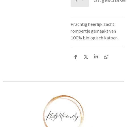
Prachtig heerlijk zacht
rompertje gemaakt van
100% biologisch katoen.
D
D
S
D
e
e
h
e
l
e
a
l
e
l
r
e
n
e
n