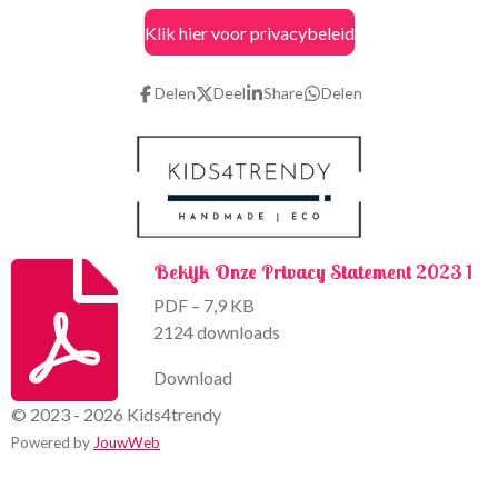
c
s
Klik hier voor privacybeleid
e
t
b
a
o
g
Delen
Deel
Share
Delen
o
r
k
a
m
Bekijk Onze Privacy Statement 2023 1
PDF – 7,9 KB
2124 downloads
Download
© 2023 - 2026 Kids4trendy
Powered by
JouwWeb