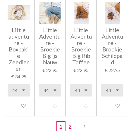
Little
Little
Little
Little
adventu
Adventu
Adventu
Adventu
re -
re -
re -
re -
Boxpakj
Broekje
Broekje
Broekje
e
Big ijs
Big Rib
Schildpa
Zeedier
blauw
Toffee
d
en
€ 22,95
€ 22,95
€ 22,95
€ 34,95
Uitgeschakeld
Uitgeschakeld
Uitgeschakeld
Uitgeschakel
1
2