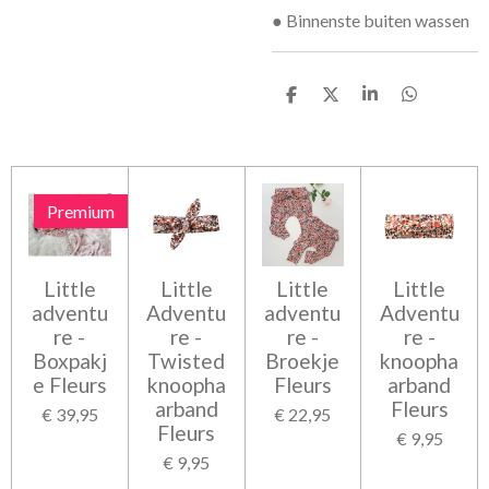
● Binnenste buiten wassen
D
D
S
D
e
e
h
e
l
e
a
l
e
l
r
e
n
e
n
Premium
Little
Little
Little
Little
adventu
Adventu
adventu
Adventu
re -
re -
re -
re -
Boxpakj
Twisted
Broekje
knoopha
e Fleurs
knoopha
Fleurs
arband
arband
Fleurs
€ 39,95
€ 22,95
Fleurs
€ 9,95
€ 9,95