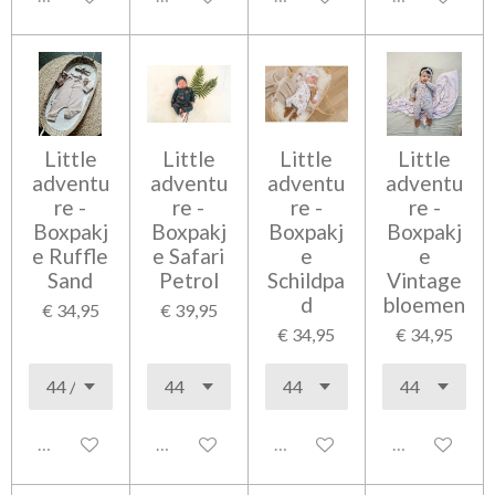
Little
Little
Little
Little
adventu
adventu
adventu
adventu
re -
re -
re -
re -
Boxpakj
Boxpakj
Boxpakj
Boxpakj
e Ruffle
e Safari
e
e
Sand
Petrol
Schildpa
Vintage
d
bloemen
€ 34,95
€ 39,95
€ 34,95
€ 34,95
Uitgeschakeld
Uitgeschakeld
Uitgeschakeld
Uitgeschakel